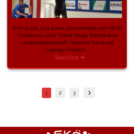
Erstmal seit 2021 waren Gewichtheber vom ASKÖ
Vöcklabruck unter Trainer Ringer Willi bei einer
Landesmeisterschaft. Oppolzer David und
Lugmayr Friedrich ...
Read More
1
2
3