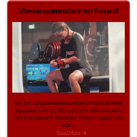
Vizeeuropameisterin mit Rekord!
Bei den Europameisterschaften im Bankdrücken
equipped vom 22.-28.09.2025 in Valetta konnte
sich Ines Kahrer in absoluter Topform zeigen und
sich ...
Read More