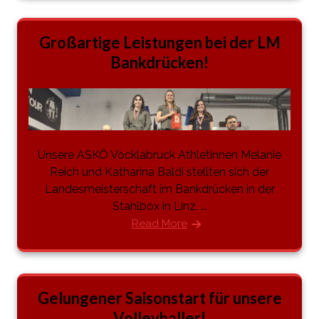
Großartige Leistungen bei der LM
Bankdrücken!
Unsere ASKÖ Vöcklabruck Athletinnen Melanie
Reich und Katharina Baldi stellten sich der
Landesmeisterschaft im Bankdrücken in der
Stahlbox in Linz. ...
Read More
Gelungener Saisonstart für unsere
Volleyballer!