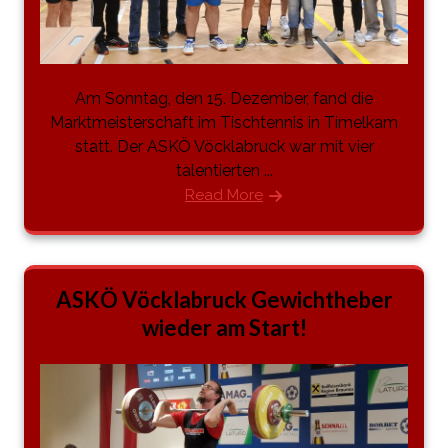
Am Sonntag, den 15. Dezember, fand die
Marktmeisterschaft im Tischtennis in Timelkam
statt. Der ASKÖ Vöcklabruck war mit vier
talentierten ...
Read More
ASKÖ Vöcklabruck Gewichtheber
wieder am Start!