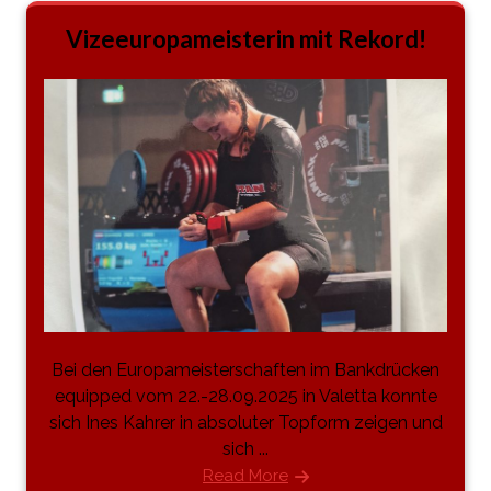
Vizeeuropameisterin mit Rekord!
Bei den Europameisterschaften im Bankdrücken
equipped vom 22.-28.09.2025 in Valetta konnte
sich Ines Kahrer in absoluter Topform zeigen und
sich ...
Read More