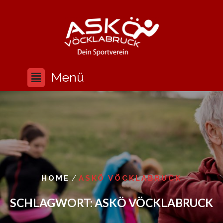
/
HOME
ASKÖ VÖCKLABRUCK
SCHLAGWORT:
ASKÖ VÖCKLABRUCK