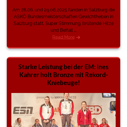
Am 28.06. und 29.06.2025 fanden in Salzburg die
ASKÖ Bundesmeisterschaften Gewichtheben in
Salzburg statt. Super Stimmung, brütende Hitze
und Beifall ...
Read More
Starke Leistung bei der EM: Ines
Kahrer holt Bronze mit Rekord-
Kniebeuge!