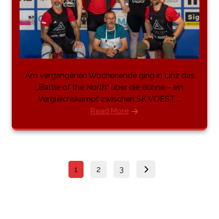
Am vergangenen Wochenende ging in Linz das
„Battle of the North“ über die Bühne – ein
Vergleichskampf zwischen SK VOEST ...
Read More
1
2
3