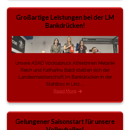
Großartige Leistungen bei der LM
Bankdrücken!
Unsere ASKÖ Vöcklabruck Athletinnen Melanie
Reich und Katharina Baldi stellten sich der
Landesmeisterschaft im Bankdrücken in der
Stahlbox in Linz. ...
Read More
Gelungener Saisonstart für unsere
Volleyballer!